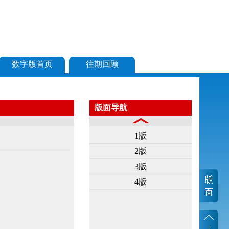
数字版首页
往期回顾
版面导航
1版
2版
3版
4版